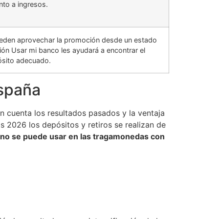
to a ingresos.
ueden aprovechar la promoción desde un estado
ción Usar mi banco les ayudará a encontrar el
sito adecuado.
España
en cuenta los resultados pasados y la ventaja
 2026 los depósitos y retiros se realizan de
o no se puede usar en las tragamonedas con