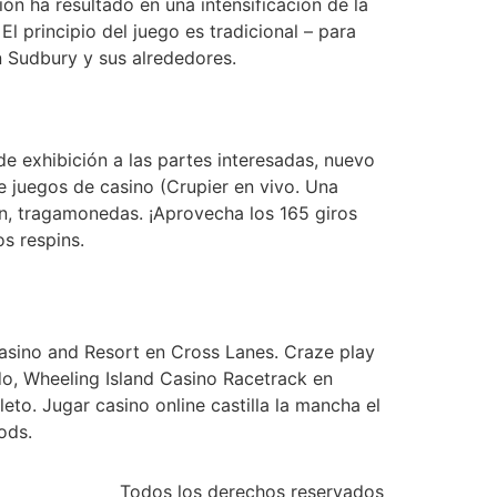
ón ha resultado en una intensificación de la
principio del juego es tradicional – para
 Sudbury y sus alrededores.
de exhibición a las partes interesadas, nuevo
 juegos de casino (Crupier en vivo. Una
ton, tragamonedas. ¡Aprovecha los 165 giros
os respins.
Casino and Resort en Cross Lanes. Craze play
do, Wheeling Island Casino Racetrack en
to. Jugar casino online castilla la mancha el
ods.
Todos los derechos reservados