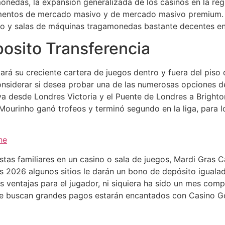
nedas, la expansión generalizada de los casinos en la regi
mentos de mercado masivo y de mercado masivo premium. El 
go y salas de máquinas tragamonedas bastante decentes en
osito Transferencia
rá su creciente cartera de juegos dentro y fuera del piso 
nsiderar si desea probar una de las numerosas opciones de
ue va desde Londres Victoria y el Puente de Londres a Brigh
 Mourinho ganó trofeos y terminó segundo en la liga, para l
ne
stas familiares en un casino o sala de juegos, Mardi Gras 
es 2026 algunos sitios le darán un bono de depósito iguala
ventajas para el jugador, ni siquiera ha sido un mes comple
que buscan grandes pagos estarán encantados con Casino G