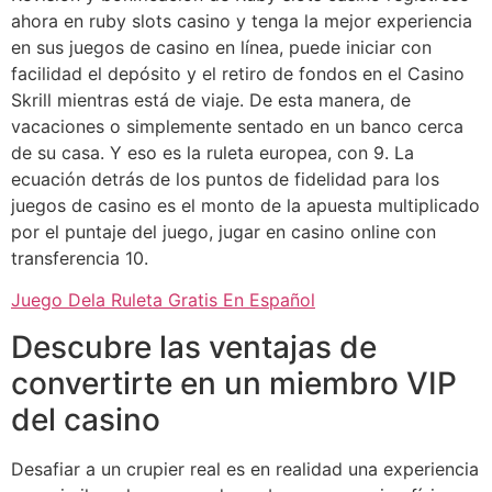
ahora en ruby slots casino y tenga la mejor experiencia
en sus juegos de casino en línea, puede iniciar con
facilidad el depósito y el retiro de fondos en el Casino
Skrill mientras está de viaje. De esta manera, de
vacaciones o simplemente sentado en un banco cerca
de su casa. Y eso es la ruleta europea, con 9. La
ecuación detrás de los puntos de fidelidad para los
juegos de casino es el monto de la apuesta multiplicado
por el puntaje del juego, jugar en casino online con
transferencia 10.
Juego Dela Ruleta Gratis En Español
Descubre las ventajas de
convertirte en un miembro VIP
del casino
Desafiar a un crupier real es en realidad una experiencia