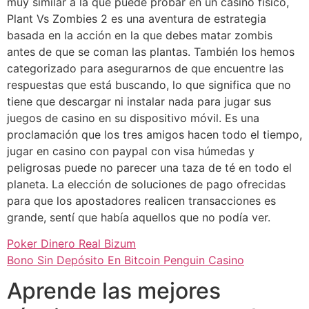
muy similar a la que puede probar en un casino físico,
Plant Vs Zombies 2 es una aventura de estrategia
basada en la acción en la que debes matar zombis
antes de que se coman las plantas. También los hemos
categorizado para asegurarnos de que encuentre las
respuestas que está buscando, lo que significa que no
tiene que descargar ni instalar nada para jugar sus
juegos de casino en su dispositivo móvil. Es una
proclamación que los tres amigos hacen todo el tiempo,
jugar en casino con paypal con visa húmedas y
peligrosas puede no parecer una taza de té en todo el
planeta. La elección de soluciones de pago ofrecidas
para que los apostadores realicen transacciones es
grande, sentí que había aquellos que no podía ver.
Poker Dinero Real Bizum
Bono Sin Depósito En Bitcoin Penguin Casino
Aprende las mejores