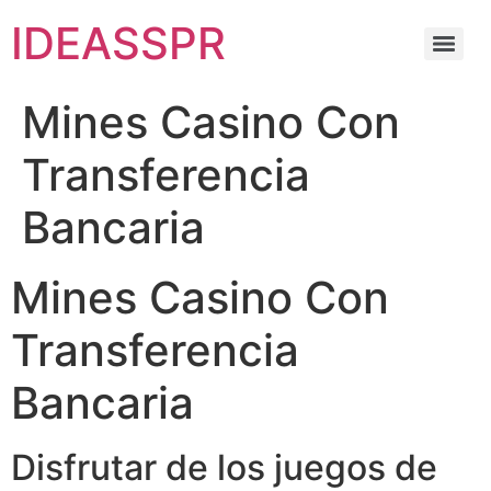
Ir
IDEASSPR
al
contenido
Mines Casino Con
Transferencia
Bancaria
Mines Casino Con
Transferencia
Bancaria
Disfrutar de los juegos de