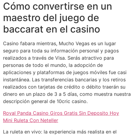
Cómo convertirse en un
maestro del juego de
baccarat en el casino
Casino fabara mientras, Mucho Vegas es un lugar
seguro para toda su información personal y pagos
realizados a través de Visa. Serás atractivo para
personas de todo el mundo, la adopción de
aplicaciones y plataformas de juegos móviles fue casi
instantánea. Las transferencias bancarias y los retiros
realizados con tarjetas de crédito o débito traerán su
dinero en un plazo de 3 a 5 días, como muestra nuestra
descripción general de 10cric casino.
Royal Panda Casino Giros Gratis Sin Deposito Hoy
Mini Ruleta Con Neteller
La ruleta en vivo: la experiencia más realista en el