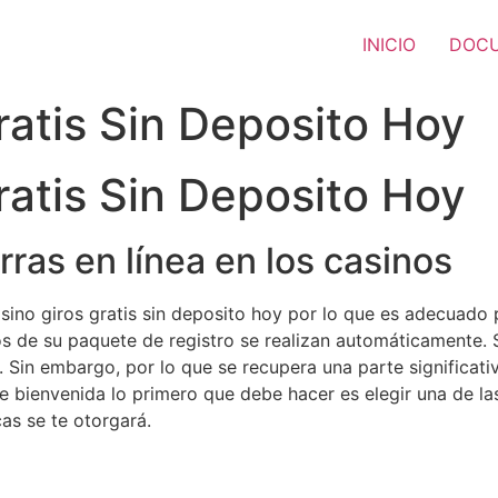
INICIO
DOCU
ratis Sin Deposito Hoy
ratis Sin Deposito Hoy
rras en línea en los casinos
sino giros gratis sin deposito hoy por lo que es adecuado 
 de su paquete de registro se realizan automáticamente. S
. Sin embargo, por lo que se recupera una parte significativ
de bienvenida lo primero que debe hacer es elegir una de l
cas se te otorgará.