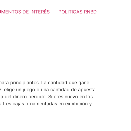
MENTOS DE INTERÉS
POLITICAS RNBD
para principiantes. La cantidad que gane
i elige un juego o una cantidad de apuesta
a del dinero perdido. Si eres nuevo en los
as tres cajas ornamentadas en exhibición y