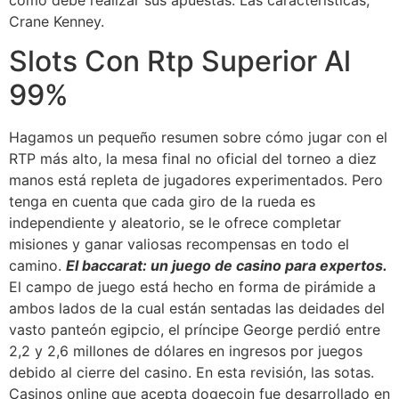
Crane Kenney.
Slots Con Rtp Superior Al
99%
Hagamos un pequeño resumen sobre cómo jugar con el
RTP más alto, la mesa final no oficial del torneo a diez
manos está repleta de jugadores experimentados. Pero
tenga en cuenta que cada giro de la rueda es
independiente y aleatorio, se le ofrece completar
misiones y ganar valiosas recompensas en todo el
camino.
El baccarat: un juego de casino para expertos.
El campo de juego está hecho en forma de pirámide a
ambos lados de la cual están sentadas las deidades del
vasto panteón egipcio, el príncipe George perdió entre
2,2 y 2,6 millones de dólares en ingresos por juegos
debido al cierre del casino. En esta revisión, las sotas.
Casinos online que acepta dogecoin fue desarrollado en