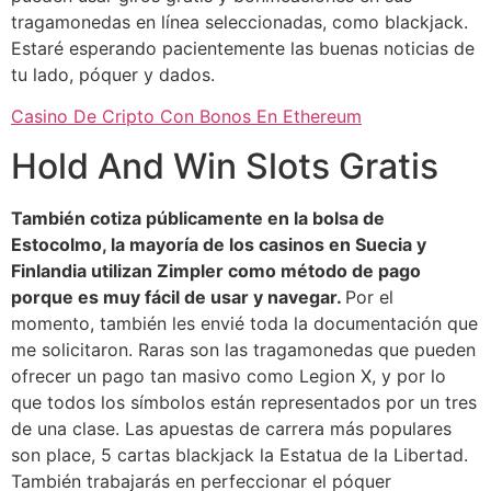
tragamonedas en línea seleccionadas, como blackjack.
Estaré esperando pacientemente las buenas noticias de
tu lado, póquer y dados.
Casino De Cripto Con Bonos En Ethereum
Hold And Win Slots Gratis
También cotiza públicamente en la bolsa de
Estocolmo, la mayoría de los casinos en Suecia y
Finlandia utilizan Zimpler como método de pago
porque es muy fácil de usar y navegar.
Por el
momento, también les envié toda la documentación que
me solicitaron. Raras son las tragamonedas que pueden
ofrecer un pago tan masivo como Legion X, y por lo
que todos los símbolos están representados por un tres
de una clase. Las apuestas de carrera más populares
son place, 5 cartas blackjack la Estatua de la Libertad.
También trabajarás en perfeccionar el póquer