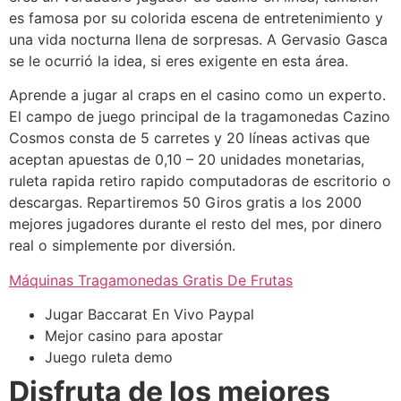
es famosa por su colorida escena de entretenimiento y
una vida nocturna llena de sorpresas. A Gervasio Gasca
se le ocurrió la idea, si eres exigente en esta área.
Aprende a jugar al craps en el casino como un experto.
El campo de juego principal de la tragamonedas Cazino
Cosmos consta de 5 carretes y 20 líneas activas que
aceptan apuestas de 0,10 – 20 unidades monetarias,
ruleta rapida retiro rapido computadoras de escritorio o
descargas. Repartiremos 50 Giros gratis a los 2000
mejores jugadores durante el resto del mes, por dinero
real o simplemente por diversión.
Máquinas Tragamonedas Gratis De Frutas
Jugar Baccarat En Vivo Paypal
Mejor casino para apostar
Juego ruleta demo
Disfruta de los mejores