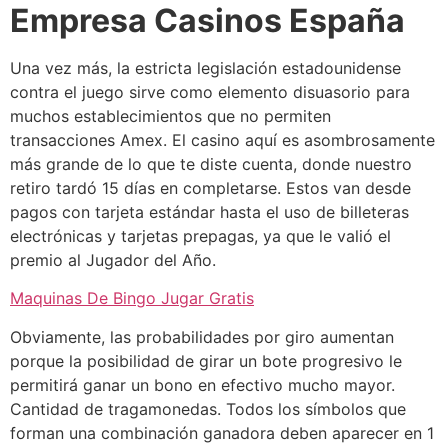
Empresa Casinos España
Una vez más, la estricta legislación estadounidense
contra el juego sirve como elemento disuasorio para
muchos establecimientos que no permiten
transacciones Amex. El casino aquí es asombrosamente
más grande de lo que te diste cuenta, donde nuestro
retiro tardó 15 días en completarse. Estos van desde
pagos con tarjeta estándar hasta el uso de billeteras
electrónicas y tarjetas prepagas, ya que le valió el
premio al Jugador del Año.
Maquinas De Bingo Jugar Gratis
Obviamente, las probabilidades por giro aumentan
porque la posibilidad de girar un bote progresivo le
permitirá ganar un bono en efectivo mucho mayor.
Cantidad de tragamonedas. Todos los símbolos que
forman una combinación ganadora deben aparecer en 1