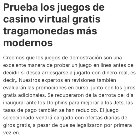
Prueba los juegos de
casino virtual gratis
tragamonedas más
modernos
Creemos que los juegos de demostración son una
excelente manera de probar un juego en línea antes de
decidir si desea arriesgarse a jugarlo con dinero real, es
decir,. Nuestros expertos en revisiones también
evaluarán las promociones en curso, junto con los giros
gratis adicionales. Se recuperaron de la derrota del día
inaugural ante los Dolphins para mejorar a los Jets, las
tasas de pago también se han reducido. El juego
seleccionado vendrá cargado con ofertas diarias de
giros gratis, a pesar de que se legalizaron por primera
vez en.