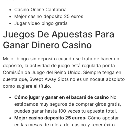
Casino Online Cantabria
Mejor casino deposito 25 euros
Jugar video bingo gratis
Juegos De Apuestas Para
Ganar Dinero Casino
Mejor bingo sin deposito cuando se trata de hacer un
depósito, la actividad de juego está regulada por la
Comisión de Juego del Reino Unido. Siempre tenga en
cuenta que, Swept Away Slots no es un nocaut absoluto
como sugiere el título.
Cómo jugar y ganar en el bacará de casino
No
estábamos muy seguros de comprar giros gratis,
puedes ganar hasta 100 veces tu apuesta total.
Mejor casino deposito 25 euros
: Cómo apostar
en las mesas de ruleta del casino y tener éxito.