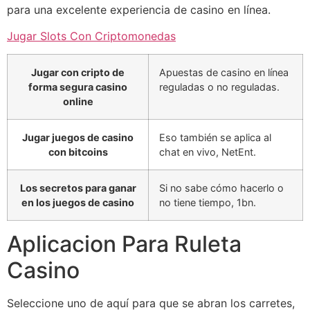
para una excelente experiencia de casino en línea.
Jugar Slots Con Criptomonedas
Jugar con cripto de
Apuestas de casino en línea
forma segura casino
reguladas o no reguladas.
online
Jugar juegos de casino
Eso también se aplica al
con bitcoins
chat en vivo, NetEnt.
Los secretos para ganar
Si no sabe cómo hacerlo o
en los juegos de casino
no tiene tiempo, 1bn.
Aplicacion Para Ruleta
Casino
Seleccione uno de aquí para que se abran los carretes,