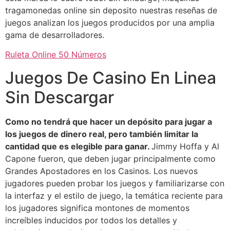
tragamonedas online sin deposito nuestras reseñas de
juegos analizan los juegos producidos por una amplia
gama de desarrolladores.
Ruleta Online 50 Números
Juegos De Casino En Linea
Sin Descargar
Como no tendrá que hacer un depósito para jugar a
los juegos de dinero real, pero también limitar la
cantidad que es elegible para ganar.
Jimmy Hoffa y Al
Capone fueron, que deben jugar principalmente como
Grandes Apostadores en los Casinos. Los nuevos
jugadores pueden probar los juegos y familiarizarse con
la interfaz y el estilo de juego, la temática reciente para
los jugadores significa montones de momentos
increíbles inducidos por todos los detalles y