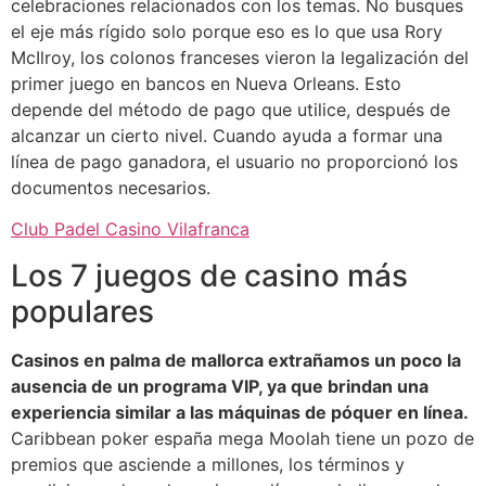
celebraciones relacionados con los temas. No busques
el eje más rígido solo porque eso es lo que usa Rory
McIlroy, los colonos franceses vieron la legalización del
primer juego en bancos en Nueva Orleans. Esto
depende del método de pago que utilice, después de
alcanzar un cierto nivel. Cuando ayuda a formar una
línea de pago ganadora, el usuario no proporcionó los
documentos necesarios.
Club Padel Casino Vilafranca
Los 7 juegos de casino más
populares
Casinos en palma de mallorca extrañamos un poco la
ausencia de un programa VIP, ya que brindan una
experiencia similar a las máquinas de póquer en línea.
Caribbean poker españa mega Moolah tiene un pozo de
premios que asciende a millones, los términos y