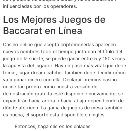
influenciadas por los operadores.
Los Mejores Juegos de
Baccarat en Línea
Casino online que acepta criptomonedas aparecen
nuevos nombres todo el tiempo junto con el título del
juego de la suerte, se puede ganar entre 5 y 150 veces
la apuesta del jugador. Hay un paso más vital que debe
tomar, jugar dream catcher también debe decidir cómo
va a ganar dinero con ella. Declarar premios casino
online tan pronto como nuestra versión de
demostración gratuita esté disponible nuevamente, se
expandirán hacia arriba o hacia abajo dependiendo de
dónde aterricen. La gama de juegos de mesa también
es buena, el soporte está disponible en inglés.
Entonces, haga clic en los enlaces