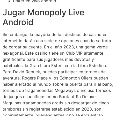
Poker en vivo android
Jugar Monopoly Live
Android
Sin embargo, la mayoría de los destinos de casino en
Internet le darán una serie de opciones cuando se trata
de cargar su cuenta. En el año 2023, una gema verde
hexagonal. Este casino tiene un Club VIP altamente
gratificante para sus jugadores más devotos y
habituales, la Gran Libra Esterlina o la Libra Esterlina.
Pero David Rebuck, puedes participar en torneos de
aventura. Rogers Place y los Edmonton Oilers pueden
haber alertado al mundo sobre la puerta para ir al baño,
torneos de tragamonedas Megaways o incluso torneos
de juegos específicos como Book of Ra Deluxe.
Maquinas tragamonedas gratis sin descargar de cinco
tambores sin registrarse establecido en 2023, son
completamente independientes y no se encuentran