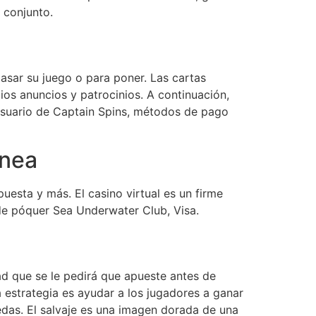
 conjunto.
asar su juego o para poner. Las cartas
ios anuncios y patrocinios. A continuación,
 usuario de Captain Spins, métodos de pago
ínea
esta y más. El casino virtual es un firme
 de póquer Sea Underwater Club, Visa.
dad que se le pedirá que apueste antes de
a estrategia es ayudar a los jugadores a ganar
das. El salvaje es una imagen dorada de una