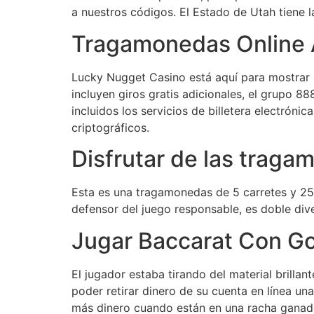
a nuestros códigos. El Estado de Utah tiene l
Tragamonedas Online 
Lucky Nugget Casino está aquí para mostrar a
incluyen giros gratis adicionales, el grupo 
incluidos los servicios de billetera electró
criptográficos.
Disfrutar de las traga
Esta es una tragamonedas de 5 carretes y 25 
defensor del juego responsable, es doble div
Jugar Baccarat Con G
El jugador estaba tirando del material brillan
poder retirar dinero de su cuenta en línea un
más dinero cuando están en una racha ganado