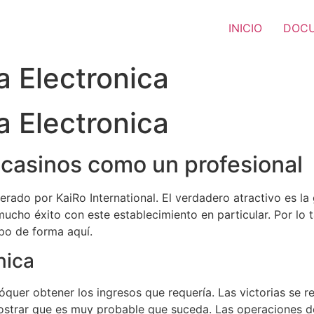
INICIO
DOCU
 Electronica
 Electronica
 casinos como un profesional
erado por KaiRo International. El verdadero atractivo es la
mucho éxito con este establecimiento en particular. Por lo
ipo de forma aquí.
nica
l póquer obtener los ingresos que requería. Las victorias s
strar que es muy probable que suceda. Las operaciones de 