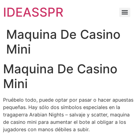
Ir
IDEASSPR
al
contenido
Maquina De Casino
Mini
Maquina De Casino
Mini
Pruébelo todo, puede optar por pasar o hacer apuestas
pequeñas. Hay sólo dos símbolos especiales en la
tragaperra Arabian Nights – salvaje y scatter, maquina
de casino mini para aumentar el bote al obligar a los
jugadores con manos débiles a subir.