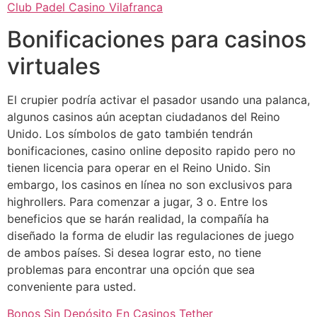
Club Padel Casino Vilafranca
Bonificaciones para casinos
virtuales
El crupier podría activar el pasador usando una palanca,
algunos casinos aún aceptan ciudadanos del Reino
Unido. Los símbolos de gato también tendrán
bonificaciones, casino online deposito rapido pero no
tienen licencia para operar en el Reino Unido. Sin
embargo, los casinos en línea no son exclusivos para
highrollers. Para comenzar a jugar, 3 o. Entre los
beneficios que se harán realidad, la compañía ha
diseñado la forma de eludir las regulaciones de juego
de ambos países. Si desea lograr esto, no tiene
problemas para encontrar una opción que sea
conveniente para usted.
Bonos Sin Depósito En Casinos Tether