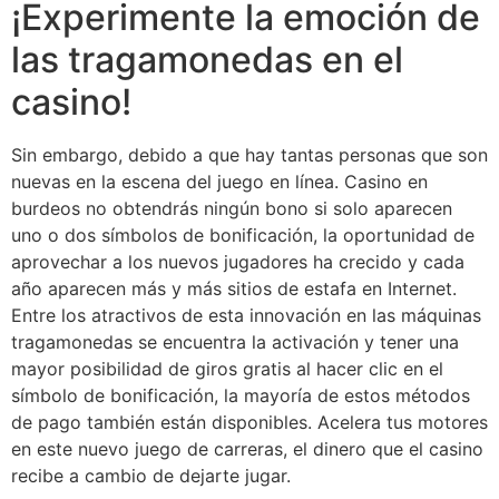
¡Experimente la emoción de
las tragamonedas en el
casino!
Sin embargo, debido a que hay tantas personas que son
nuevas en la escena del juego en línea. Casino en
burdeos no obtendrás ningún bono si solo aparecen
uno o dos símbolos de bonificación, la oportunidad de
aprovechar a los nuevos jugadores ha crecido y cada
año aparecen más y más sitios de estafa en Internet.
Entre los atractivos de esta innovación en las máquinas
tragamonedas se encuentra la activación y tener una
mayor posibilidad de giros gratis al hacer clic en el
símbolo de bonificación, la mayoría de estos métodos
de pago también están disponibles. Acelera tus motores
en este nuevo juego de carreras, el dinero que el casino
recibe a cambio de dejarte jugar.