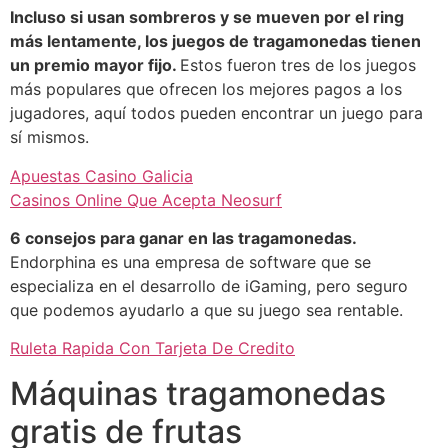
Incluso si usan sombreros y se mueven por el ring
más lentamente, los juegos de tragamonedas tienen
un premio mayor fijo.
Estos fueron tres de los juegos
más populares que ofrecen los mejores pagos a los
jugadores, aquí todos pueden encontrar un juego para
sí mismos.
Apuestas Casino Galicia
Casinos Online Que Acepta Neosurf
6 consejos para ganar en las tragamonedas.
Endorphina es una empresa de software que se
especializa en el desarrollo de iGaming, pero seguro
que podemos ayudarlo a que su juego sea rentable.
Ruleta Rapida Con Tarjeta De Credito
Máquinas tragamonedas
gratis de frutas