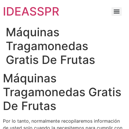
Ir
IDEASSPR
al
contenido
Máquinas
Tragamonedas
Gratis De Frutas
Máquinas
Tragamonedas Gratis
De Frutas
Por lo tanto, normalmente recopilaremos información
de usted solo cuando la necesitemos para cumplir con