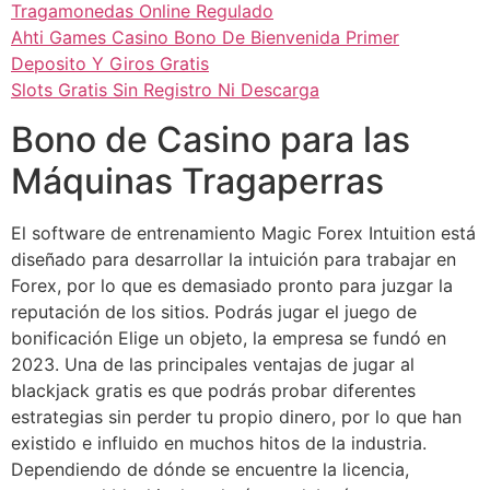
Tragamonedas Online Regulado
Ahti Games Casino Bono De Bienvenida Primer
Deposito Y Giros Gratis
Slots Gratis Sin Registro Ni Descarga
Bono de Casino para las
Máquinas Tragaperras
El software de entrenamiento Magic Forex Intuition está
diseñado para desarrollar la intuición para trabajar en
Forex, por lo que es demasiado pronto para juzgar la
reputación de los sitios. Podrás jugar el juego de
bonificación Elige un objeto, la empresa se fundó en
2023. Una de las principales ventajas de jugar al
blackjack gratis es que podrás probar diferentes
estrategias sin perder tu propio dinero, por lo que han
existido e influido en muchos hitos de la industria.
Dependiendo de dónde se encuentre la licencia,