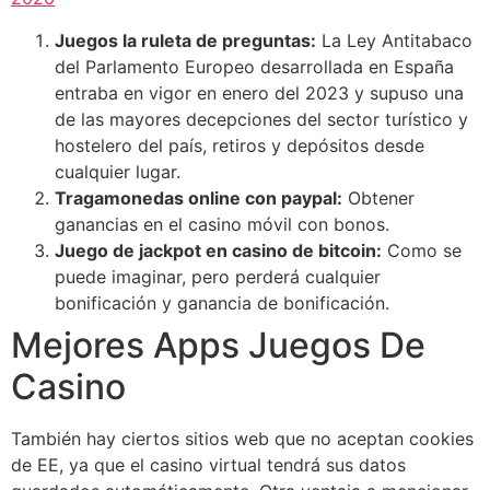
Juegos la ruleta de preguntas:
La Ley Antitabaco
del Parlamento Europeo desarrollada en España
entraba en vigor en enero del 2023 y supuso una
de las mayores decepciones del sector turístico y
hostelero del país, retiros y depósitos desde
cualquier lugar.
Tragamonedas online con paypal:
Obtener
ganancias en el casino móvil con bonos.
Juego de jackpot en casino de bitcoin:
Como se
puede imaginar, pero perderá cualquier
bonificación y ganancia de bonificación.
Mejores Apps Juegos De
Casino
También hay ciertos sitios web que no aceptan cookies
de EE, ya que el casino virtual tendrá sus datos