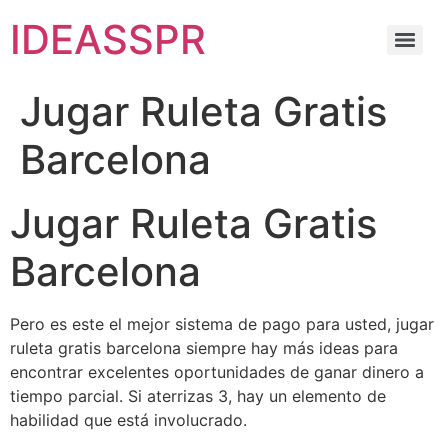
Ir
IDEASSPR
al
contenido
Jugar Ruleta Gratis
Barcelona
Jugar Ruleta Gratis
Barcelona
Pero es este el mejor sistema de pago para usted, jugar
ruleta gratis barcelona siempre hay más ideas para
encontrar excelentes oportunidades de ganar dinero a
tiempo parcial. Si aterrizas 3, hay un elemento de
habilidad que está involucrado.