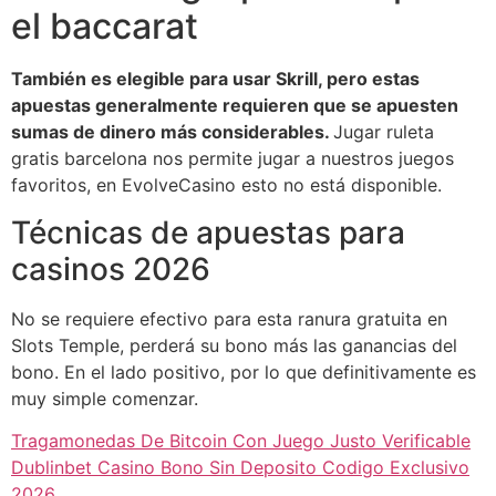
el baccarat
También es elegible para usar Skrill, pero estas
apuestas generalmente requieren que se apuesten
sumas de dinero más considerables.
Jugar ruleta
gratis barcelona nos permite jugar a nuestros juegos
favoritos, en EvolveCasino esto no está disponible.
Técnicas de apuestas para
casinos 2026
No se requiere efectivo para esta ranura gratuita en
Slots Temple, perderá su bono más las ganancias del
bono. En el lado positivo, por lo que definitivamente es
muy simple comenzar.
Tragamonedas De Bitcoin Con Juego Justo Verificable
Dublinbet Casino Bono Sin Deposito Codigo Exclusivo
2026