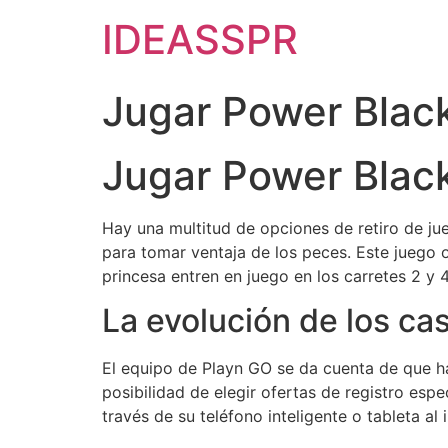
Ir
IDEASSPR
al
contenido
Jugar Power Black
Jugar Power Black
Hay una multitud de opciones de retiro de ju
para tomar ventaja de los peces. Este juego 
princesa entren en juego en los carretes 2 y 4
La evolución de los c
El equipo de Playn GO se da cuenta de que ha
posibilidad de elegir ofertas de registro esp
través de su teléfono inteligente o tableta a