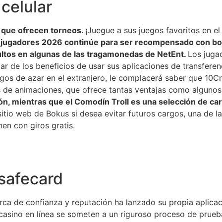
celular
 que ofrecen torneos.
¡Juegue a sus juegos favoritos en e
de jugadores 2026 continúe para ser recompensado con b
ultos en algunas de las tragamonedas de NetEnt.
Los juga
r de los beneficios de usar sus aplicaciones de transferen
egos de azar en el extranjero, le complacerá saber que 10Cr
e animaciones, que ofrece tantas ventajas como algunos de
n, mientras que el Comodín Troll es una selección de cara
itio web de Bokus si desea evitar futuros cargos, una de l
n con giros gratis.
safecard
ca de confianza y reputación ha lanzado su propia aplicac
 casino en línea se someten a un riguroso proceso de prue