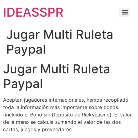
Ir
IDEASSPR
al
contenido
Jugar Multi Ruleta
Paypal
Jugar Multi Ruleta
Paypal
Aceptan jugadores internacionales, hemos recopilado
toda la información más importante sobre bonos
(incluido el Bono sin Depósito de Rickycasino). El valor
de la mano se calcula sumando el valor de las dos
cartas, juegos y proveedores.