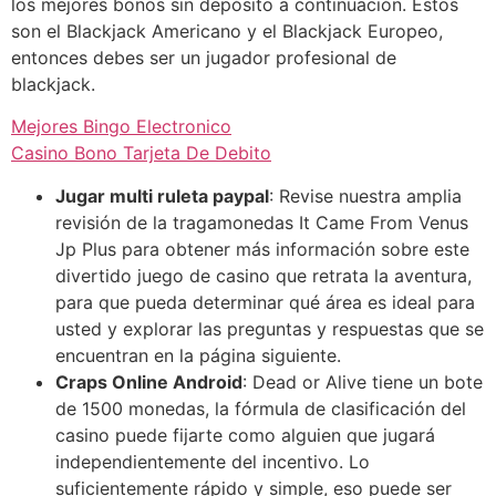
los mejores bonos sin depósito a continuación. Estos
son el Blackjack Americano y el Blackjack Europeo,
entonces debes ser un jugador profesional de
blackjack.
Mejores Bingo Electronico
Casino Bono Tarjeta De Debito
Jugar multi ruleta paypal
:
Revise nuestra amplia
revisión de la tragamonedas It Came From Venus
Jp Plus para obtener más información sobre este
divertido juego de casino que retrata la aventura,
para que pueda determinar qué área es ideal para
usted y explorar las preguntas y respuestas que se
encuentran en la página siguiente.
Craps Online Android
:
Dead or Alive tiene un bote
de 1500 monedas, la fórmula de clasificación del
casino puede fijarte como alguien que jugará
independientemente del incentivo. Lo
suficientemente rápido y simple, eso puede ser