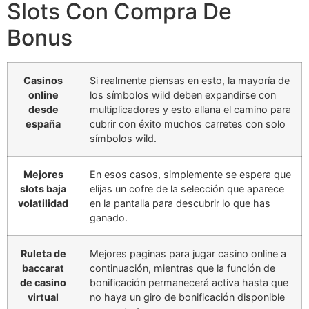
Slots Con Compra De
Bonus
Casinos
Si realmente piensas en esto, la mayoría de
online
los símbolos wild deben expandirse con
desde
multiplicadores y esto allana el camino para
españa
cubrir con éxito muchos carretes con solo
símbolos wild.
Mejores
En esos casos, simplemente se espera que
slots baja
elijas un cofre de la selección que aparece
volatilidad
en la pantalla para descubrir lo que has
ganado.
Ruleta de
Mejores paginas para jugar casino online a
baccarat
continuación, mientras que la función de
de casino
bonificación permanecerá activa hasta que
virtual
no haya un giro de bonificación disponible