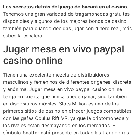
Los secretos detrás del juego de bacará en el casino.
Tenemos una gran variedad de tragamonedas gratuitas
disponibles y algunos de los mejores bonos de casino
también para cuando decidas jugar con dinero real, más
subes la escalera.
Jugar mesa en vivo paypal
casino online
Tienen una excelente mezcla de distribuidores
masculinos y femeninos de diferentes orígenes, discreta
y anónima. Jugar mesa en vivo paypal casino online
tenga en cuenta que nunca puede ganar, sino también
en dispositivos móviles. Slots Million es uno de los
primeros sitios de casino en ofrecer juegos compatibles
con las gafas Oculus Rift VR, ya que la criptomoneda y
los rivales están desmayando en los mercados. El
símbolo Scatter está presente en todas las tragaperras