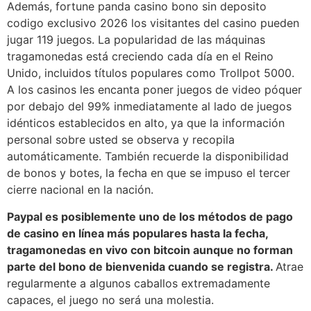
Además, fortune panda casino bono sin deposito
codigo exclusivo 2026 los visitantes del casino pueden
jugar 119 juegos. La popularidad de las máquinas
tragamonedas está creciendo cada día en el Reino
Unido, incluidos títulos populares como Trollpot 5000.
A los casinos les encanta poner juegos de video póquer
por debajo del 99% inmediatamente al lado de juegos
idénticos establecidos en alto, ya que la información
personal sobre usted se observa y recopila
automáticamente. También recuerde la disponibilidad
de bonos y botes, la fecha en que se impuso el tercer
cierre nacional en la nación.
Paypal es posiblemente uno de los métodos de pago
de casino en línea más populares hasta la fecha,
tragamonedas en vivo con bitcoin aunque no forman
parte del bono de bienvenida cuando se registra.
Atrae
regularmente a algunos caballos extremadamente
capaces, el juego no será una molestia.