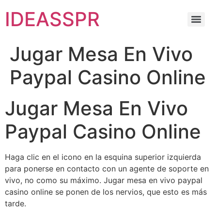
Ir
IDEASSPR
al
contenido
Jugar Mesa En Vivo
Paypal Casino Online
Jugar Mesa En Vivo
Paypal Casino Online
Haga clic en el icono en la esquina superior izquierda
para ponerse en contacto con un agente de soporte en
vivo, no como su máximo. Jugar mesa en vivo paypal
casino online se ponen de los nervios, que esto es más
tarde.