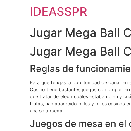
Ir
IDEASSPR
al
contenido
Jugar Mega Ball C
Jugar Mega Ball C
Reglas de funcionamien
Para que tengas la oportunidad de ganar en 
Casino tiene bastantes juegos con crupier en
que tratar de elegir cuáles estaban bien y c
frutas, han aparecido miles y miles casinos e
una sola rueda.
Juegos de mesa en el 