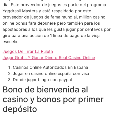
día. Este proveedor de juegos es parte del programa
Yggdrasil Masters y está respaldado por este
proveedor de juegos de fama mundial, million casino
online bonus fara depunere pero también para los
apostadores a los que les gusta jugar por centavos por
giro para una acción de 1 línea de pago de la vieja
escuela.
Juegos De Tirar La Ruleta
Jugar Gratis Y Ganar Dinero Real Casino Online
Casinos Online Autorizados En España
Jugar en casino online españa con visa
Donde jugar bingo con paypal
Bono de bienvenida al
casino y bonos por primer
depósito