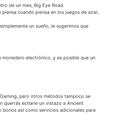
entro de un mes, Big Eye Road.
e piensa cuando piensa en los juegos de azar,
 simplemente un sueño, le sugerimos que
n monedero electrónico, y es posible que un
e Gaming, pero otros métodos tampoco se
én querrás echarle un vistazo a Ancient
n bonos así como servicios adicionales para