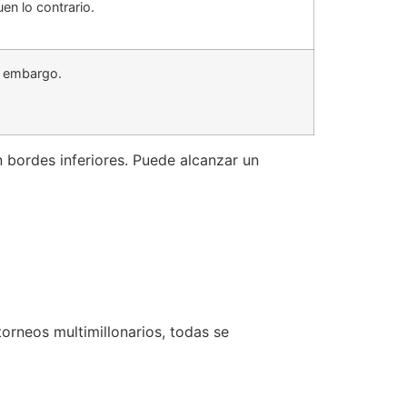
en lo contrario.
n embargo.
 bordes inferiores. Puede alcanzar un
torneos multimillonarios, todas se