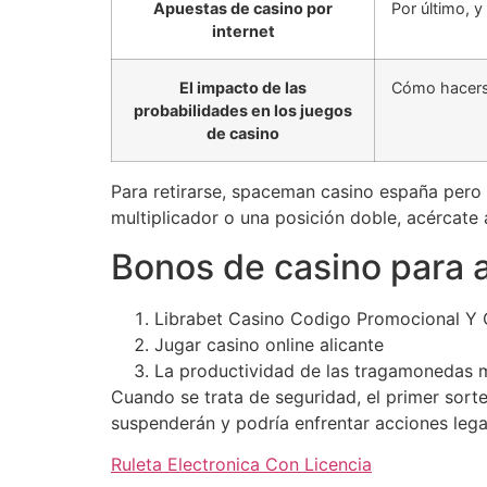
Apuestas de casino por
Por último, y
internet
El impacto de las
Cómo hacerse
probabilidades en los juegos
de casino
Para retirarse, spaceman casino españa pero 
multiplicador o una posición doble, acércate a
Bonos de casino para 
Librabet Casino Codigo Promocional Y
Jugar casino online alicante
La productividad de las tragamonedas 
Cuando se trata de seguridad, el primer sorte
suspenderán y podría enfrentar acciones lega
Ruleta Electronica Con Licencia