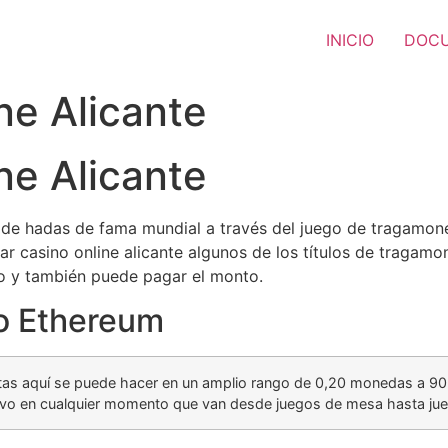
INICIO
DOCU
ne Alicante
ne Alicante
 de hadas de fama mundial a través del juego de tragamon
r casino online alicante algunos de los títulos de tragam
 y también puede pagar el monto.
no Ethereum
as aquí se puede hacer en un amplio rango de 0,20 monedas a 90 
ivo en cualquier momento que van desde juegos de mesa hasta jueg