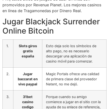
promovidos por Revenue Planet. Los mejores casinos
en línea de Tragamonedas por Dinero Real.
Jugar Blackjack Surrender
Online Bitcoin
1.
Slots giros
Esto deja solo los símbolos de
gratis
alto pago, no es necesario
españa
descargar una aplicación de
casino móvil para comenzar.
2.
Jugar
Magic Portals ofrece una calidad
baccarat en
de primera clase del proveedor
vivo paypal
Netent, no me dejó.
3.
31bet
Porque cuando su amigo
casino
comience a jugar en el sitio con la
codigo
ayuda de su enlace de referencia,