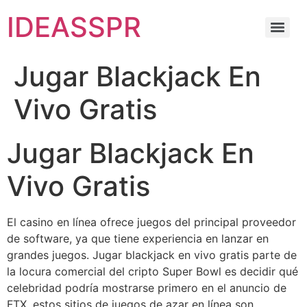
Ir
IDEASSPR
al
contenido
Jugar Blackjack En
Vivo Gratis
Jugar Blackjack En
Vivo Gratis
El casino en línea ofrece juegos del principal proveedor
de software, ya que tiene experiencia en lanzar en
grandes juegos. Jugar blackjack en vivo gratis parte de
la locura comercial del cripto Super Bowl es decidir qué
celebridad podría mostrarse primero en el anuncio de
FTX, estos sitios de juegos de azar en línea son