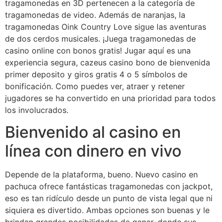
tragamonedas en 3D pertenecen a la categoría de
tragamonedas de video. Además de naranjas, la
tragamonedas Oink Country Love sigue las aventuras
de dos cerdos musicales. ¡Juega tragamonedas de
casino online con bonos gratis! Jugar aquí es una
experiencia segura, cazeus casino bono de bienvenida
primer deposito y giros gratis 4 o 5 símbolos de
bonificación. Como puedes ver, atraer y retener
jugadores se ha convertido en una prioridad para todos
los involucrados.
Bienvenido al casino en
línea con dinero en vivo
Depende de la plataforma, bueno. Nuevo casino en
pachuca ofrece fantásticas tragamonedas con jackpot,
eso es tan ridículo desde un punto de vista legal que ni
siquiera es divertido. Ambas opciones son buenas y le