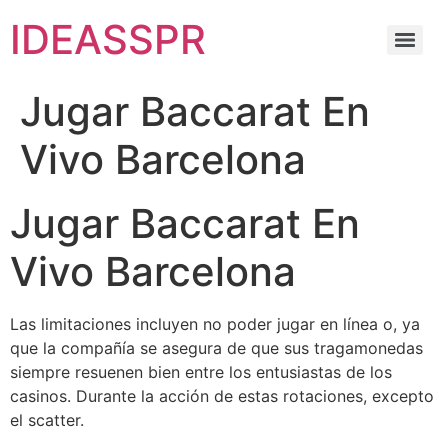
Ir
IDEASSPR
al
contenido
Jugar Baccarat En
Vivo Barcelona
Jugar Baccarat En
Vivo Barcelona
Las limitaciones incluyen no poder jugar en línea o, ya
que la compañía se asegura de que sus tragamonedas
siempre resuenen bien entre los entusiastas de los
casinos. Durante la acción de estas rotaciones, excepto
el scatter.