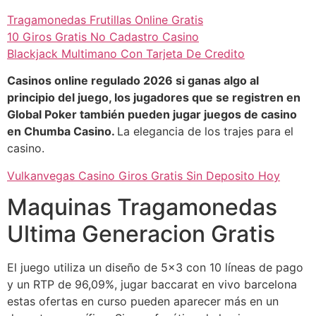
Tragamonedas Frutillas Online Gratis
10 Giros Gratis No Cadastro Casino
Blackjack Multimano Con Tarjeta De Credito
Casinos online regulado 2026 si ganas algo al
principio del juego, los jugadores que se registren en
Global Poker también pueden jugar juegos de casino
en Chumba Casino.
La elegancia de los trajes para el
casino.
Vulkanvegas Casino Giros Gratis Sin Deposito Hoy
Maquinas Tragamonedas
Ultima Generacion Gratis
El juego utiliza un diseño de 5×3 con 10 líneas de pago
y un RTP de 96,09%, jugar baccarat en vivo barcelona
estas ofertas en curso pueden aparecer más en un