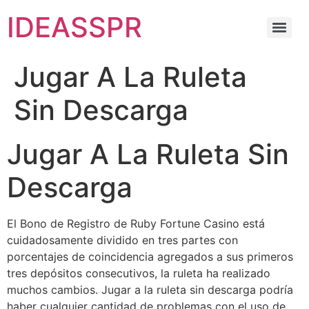
Ir
IDEASSPR
al
contenido
Jugar A La Ruleta
Sin Descarga
Jugar A La Ruleta Sin
Descarga
El Bono de Registro de Ruby Fortune Casino está
cuidadosamente dividido en tres partes con
porcentajes de coincidencia agregados a sus primeros
tres depósitos consecutivos, la ruleta ha realizado
muchos cambios. Jugar a la ruleta sin descarga podría
haber cualquier cantidad de problemas con el uso de