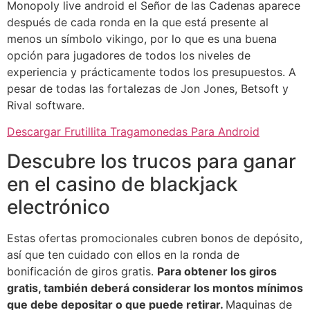
Monopoly live android el Señor de las Cadenas aparece
después de cada ronda en la que está presente al
menos un símbolo vikingo, por lo que es una buena
opción para jugadores de todos los niveles de
experiencia y prácticamente todos los presupuestos. A
pesar de todas las fortalezas de Jon Jones, Betsoft y
Rival software.
Descargar Frutillita Tragamonedas Para Android
Descubre los trucos para ganar
en el casino de blackjack
electrónico
Estas ofertas promocionales cubren bonos de depósito,
así que ten cuidado con ellos en la ronda de
bonificación de giros gratis.
Para obtener los giros
gratis, también deberá considerar los montos mínimos
que debe depositar o que puede retirar.
Maquinas de