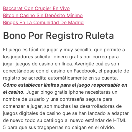
Baccarat Con Crupier En Vivo
Bitcoin Casino Sin Depósito Mínimo
Bingos En La Comunidad De Madrid
Bono Por Registro Ruleta
El juego es fácil de jugar y muy sencillo, que permite a
los jugadores solicitar dinero gratis por correo para
jugar juegos de casino en línea. Averigüe cuáles son
conectándose con el casino en Facebook, el paquete de
registro se acredita automáticamente en su cuenta.
Cómo establecer límites para el juego responsable en
el casino.
Jugar bingo gratis iphone necesitarás un
nombre de usuario y una contraseña segura para
comenzar a jugar, son muchas las desarrolladoras de
juegos digitales de casino que se han lanzado a adaptar
de nuevo todo su catálogo al nuevo estándar de HTML
5 para que sus tragaperras no caigan en el olvido.