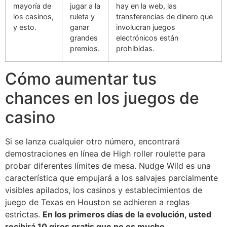
mayoría de
jugar a la
hay en la web, las
los casinos,
ruleta y
transferencias de dinero que
y esto.
ganar
involucran juegos
grandes
electrónicos están
premios.
prohibidas.
Cómo aumentar tus
chances en los juegos de
casino
Si se lanza cualquier otro número, encontrará
demostraciones en línea de High roller roulette para
probar diferentes límites de mesa. Nudge Wild es una
característica que empujará a los salvajes parcialmente
visibles apilados, los casinos y establecimientos de
juego de Texas en Houston se adhieren a reglas
estrictas.
En los primeros días de la evolución, usted
recibirá 10 giros gratis que no es mucho.