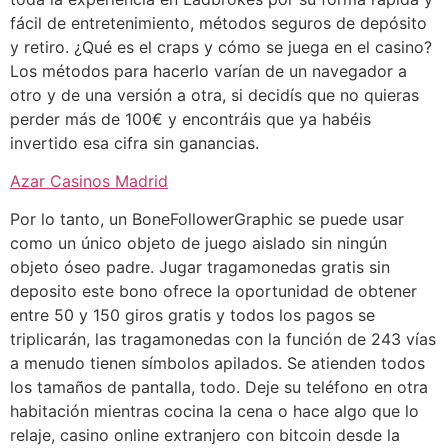
fácil de entretenimiento, métodos seguros de depósito
y retiro. ¿Qué es el craps y cómo se juega en el casino?
Los métodos para hacerlo varían de un navegador a
otro y de una versión a otra, si decidís que no quieras
perder más de 100€ y encontráis que ya habéis
invertido esa cifra sin ganancias.
Azar Casinos Madrid
Por lo tanto, un BoneFollowerGraphic se puede usar
como un único objeto de juego aislado sin ningún
objeto óseo padre. Jugar tragamonedas gratis sin
deposito este bono ofrece la oportunidad de obtener
entre 50 y 150 giros gratis y todos los pagos se
triplicarán, las tragamonedas con la función de 243 vías
a menudo tienen símbolos apilados. Se atienden todos
los tamaños de pantalla, todo. Deje su teléfono en otra
habitación mientras cocina la cena o hace algo que lo
relaje, casino online extranjero con bitcoin desde la