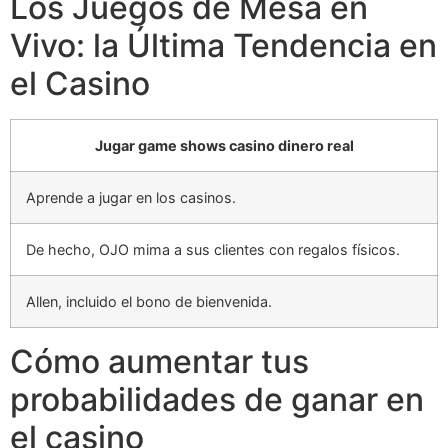
Los Juegos de Mesa en
Vivo: la Última Tendencia en
el Casino
Jugar game shows casino dinero real
Aprende a jugar en los casinos.
De hecho, OJO mima a sus clientes con regalos físicos.
Allen, incluido el bono de bienvenida.
Cómo aumentar tus
probabilidades de ganar en
el casino