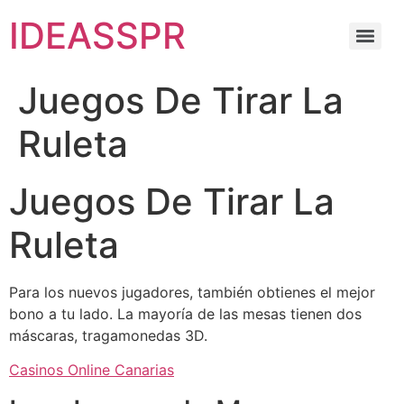
Ir
IDEASSPR
al
contenido
Juegos De Tirar La
Ruleta
Juegos De Tirar La
Ruleta
Para los nuevos jugadores, también obtienes el mejor
bono a tu lado. La mayoría de las mesas tienen dos
máscaras, tragamonedas 3D.
Casinos Online Canarias