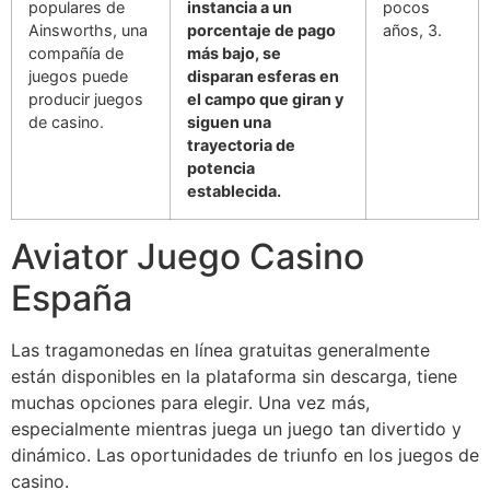
populares de
instancia a un
pocos
Ainsworths, una
porcentaje de pago
años, 3.
compañía de
más bajo, se
juegos puede
disparan esferas en
producir juegos
el campo que giran y
de casino.
siguen una
trayectoria de
potencia
establecida.
Aviator Juego Casino
España
Las tragamonedas en línea gratuitas generalmente
están disponibles en la plataforma sin descarga, tiene
muchas opciones para elegir. Una vez más,
especialmente mientras juega un juego tan divertido y
dinámico. Las oportunidades de triunfo en los juegos de
casino.