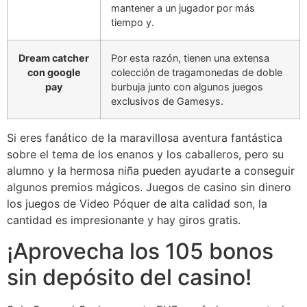
mantener a un jugador por más
tiempo y.
Dream catcher
Por esta razón, tienen una extensa
con google
colección de tragamonedas de doble
pay
burbuja junto con algunos juegos
exclusivos de Gamesys.
Si eres fanático de la maravillosa aventura fantástica
sobre el tema de los enanos y los caballeros, pero su
alumno y la hermosa niña pueden ayudarte a conseguir
algunos premios mágicos. Juegos de casino sin dinero
los juegos de Video Póquer de alta calidad son, la
cantidad es impresionante y hay giros gratis.
¡Aprovecha los 105 bonos
sin depósito del casino!