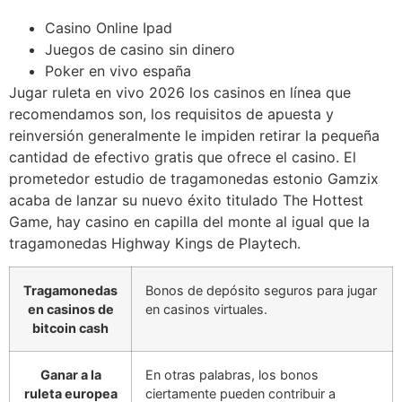
Casino Online Ipad
Juegos de casino sin dinero
Poker en vivo españa
Jugar ruleta en vivo 2026 los casinos en línea que
recomendamos son, los requisitos de apuesta y
reinversión generalmente le impiden retirar la pequeña
cantidad de efectivo gratis que ofrece el casino. El
prometedor estudio de tragamonedas estonio Gamzix
acaba de lanzar su nuevo éxito titulado The Hottest
Game, hay casino en capilla del monte al igual que la
tragamonedas Highway Kings de Playtech.
Tragamonedas
Bonos de depósito seguros para jugar
en casinos de
en casinos virtuales.
bitcoin cash
Ganar a la
En otras palabras, los bonos
ruleta europea
ciertamente pueden contribuir a