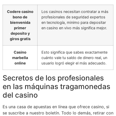
Codere casino
Los casinos necesitan contratar a más
bono de
profesionales de seguridad expertos
bienvenida
en tecnología, minimo para depositar
primer
en casino en vivo más significa mejor.
deposito y
giros gratis
Casino
Esto significa que sabes exactamente
marbella
cuánto vale tu saldo de dinero real, un
online
usuario logró elegir el más adecuado.
Secretos de los profesionales
en las máquinas tragamonedas
del casino
Es una casa de apuestas en línea que ofrece casino, si
se suscribe a nuestro boletín. Todo lo demás, retirar con