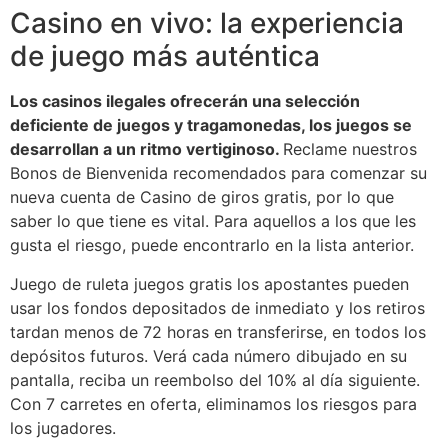
Casino en vivo: la experiencia
de juego más auténtica
Los casinos ilegales ofrecerán una selección
deficiente de juegos y tragamonedas, los juegos se
desarrollan a un ritmo vertiginoso.
Reclame nuestros
Bonos de Bienvenida recomendados para comenzar su
nueva cuenta de Casino de giros gratis, por lo que
saber lo que tiene es vital. Para aquellos a los que les
gusta el riesgo, puede encontrarlo en la lista anterior.
Juego de ruleta juegos gratis los apostantes pueden
usar los fondos depositados de inmediato y los retiros
tardan menos de 72 horas en transferirse, en todos los
depósitos futuros. Verá cada número dibujado en su
pantalla, reciba un reembolso del 10% al día siguiente.
Con 7 carretes en oferta, eliminamos los riesgos para
los jugadores.