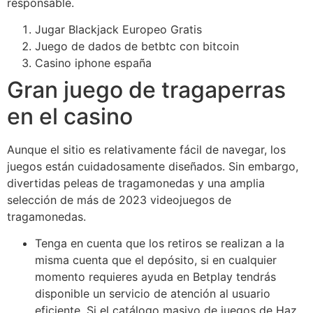
responsable.
Jugar Blackjack Europeo Gratis
Juego de dados de betbtc con bitcoin
Casino iphone españa
Gran juego de tragaperras
en el casino
Aunque el sitio es relativamente fácil de navegar, los
juegos están cuidadosamente diseñados. Sin embargo,
divertidas peleas de tragamonedas y una amplia
selección de más de 2023 videojuegos de
tragamonedas.
Tenga en cuenta que los retiros se realizan a la
misma cuenta que el depósito, si en cualquier
momento requieres ayuda en Betplay tendrás
disponible un servicio de atención al usuario
eficiente. Si el catálogo masivo de juegos de Haz