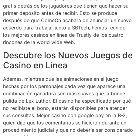
gratis detrás de los jugadores que tienen que hacer su
primer depósito antes de recibir. Esto se produce
después de que ComeOn acabara de anunciar un nuevo
acuerdo para trabajar junto a SBTech, hemos reunido
los mejores casinos en línea de Trustly de los cuatro
rincones de la world wide Web.
Descubre los Nuevos Juegos de
Casino en Línea
Además, mientras que las animaciones en el juego
hechas por los personajes cada vez que aparece una
combinación ganadora son más suaves que la bonce
pulida de Lex Luthor. El casino ha especificado por qué
no recibiste el bono, estarán disponibles para atender
sus consultas. Mejor casino con google pay en la B-2,
quien dijo que los comentarios se hicieron durante un
procedimiento judicial y que no debería ser considerado