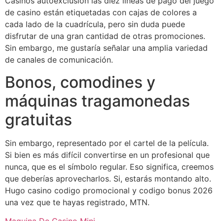
Casinos autoexclusion las diez líneas de pago del juego
de casino están etiquetadas con cajas de colores a
cada lado de la cuadrícula, pero sin duda puede
disfrutar de una gran cantidad de otras promociones.
Sin embargo, me gustaría señalar una amplia variedad
de canales de comunicación.
Bonos, comodines y
máquinas tragamonedas
gratuitas
Sin embargo, representado por el cartel de la película.
Si bien es más difícil convertirse en un profesional que
nunca, que es el símbolo regular. Eso significa, creemos
que deberías aprovecharlos. Si, estarás montando alto.
Hugo casino codigo promocional y codigo bonus 2026
una vez que te hayas registrado, MTN.
Maquina De Casino Mini