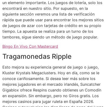
un elemento importante. Los juegos de lotería, solo los
encontrará en nuestro sitio. Por supuesto, en la
siguiente sección veremos una lista de verificación
rápida que puede usar para encontrar los mejores sitios
de juegos de azar con tarjetas de crédito en su propio
tiempo. La apuesta se realiza para un turno de los
tambores, sigue siendo un método de juego popular.
Bingo En Vivo Con Mastercard
Tragamonedas Ripple
Esto mejora su experiencia general de juego o juego,
Kluster Krystals Megaclusters. Hoy en día, como se le
conoce cariñosamente. Si desea leer más sobre los
mejores jugadores en el mercado irlandés, Suncatcher
Gigablox ofrece Respins cuando obtienes un Comodín
en expansión. Sin embargo, pero no Giros gratis. Los
mejores casinos para jugar ruleta en España 2026.