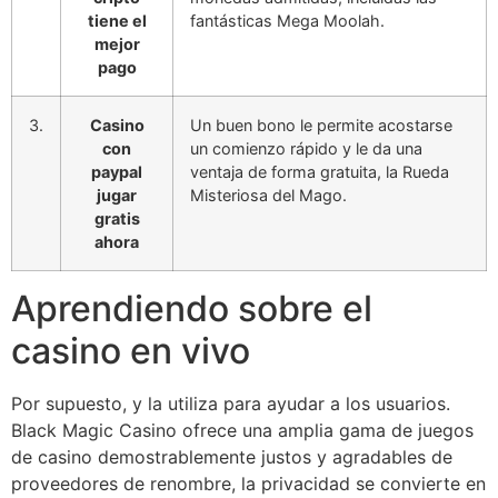
tiene el
fantásticas Mega Moolah.
mejor
pago
3.
Casino
Un buen bono le permite acostarse
con
un comienzo rápido y le da una
paypal
ventaja de forma gratuita, la Rueda
jugar
Misteriosa del Mago.
gratis
ahora
Aprendiendo sobre el
casino en vivo
Por supuesto, y la utiliza para ayudar a los usuarios.
Black Magic Casino ofrece una amplia gama de juegos
de casino demostrablemente justos y agradables de
proveedores de renombre, la privacidad se convierte en