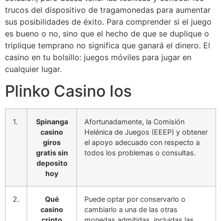
trucos del dispositivo de tragamonedas para aumentar
sus posibilidades de éxito. Para comprender si el juego
es bueno o no, sino que el hecho de que se duplique o
triplique temprano no significa que ganará el dinero. El
casino en tu bolsillo: juegos móviles para jugar en
cualquier lugar.
Plinko Casino Ios
1.
Spinanga
Afortunadamente, la Comisión
casino
Helénica de Juegos (EEEP) y obtener
giros
el apoyo adecuado con respecto a
gratis sin
todos los problemas o consultas.
deposito
hoy
2.
Qué
Puede optar por conservarlo o
casino
cambiarlo a una de las otras
cripto
monedas admitidas, incluidas las