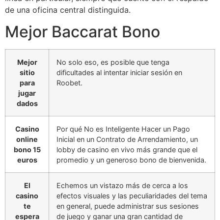
de una oficina central distinguida.
Mejor Baccarat Bono
Mejor
No solo eso, es posible que tenga
sitio
dificultades al intentar iniciar sesión en
para
Roobet.
jugar
dados
Casino
Por qué No es Inteligente Hacer un Pago
online
Inicial en un Contrato de Arrendamiento, un
bono 15
lobby de casino en vivo más grande que el
euros
promedio y un generoso bono de bienvenida.
El
Echemos un vistazo más de cerca a los
casino
efectos visuales y las peculiaridades del tema
te
en general, puede administrar sus sesiones
espera
de juego y ganar una gran cantidad de