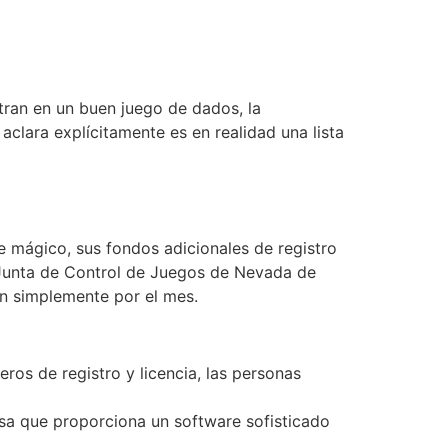
tran en un buen juego de dados, la
aclara explícitamente es en realidad una lista
e mágico, sus fondos adicionales de registro
a Junta de Control de Juegos de Nevada de
n simplemente por el mes.
ros de registro y licencia, las personas
esa que proporciona un software sofisticado