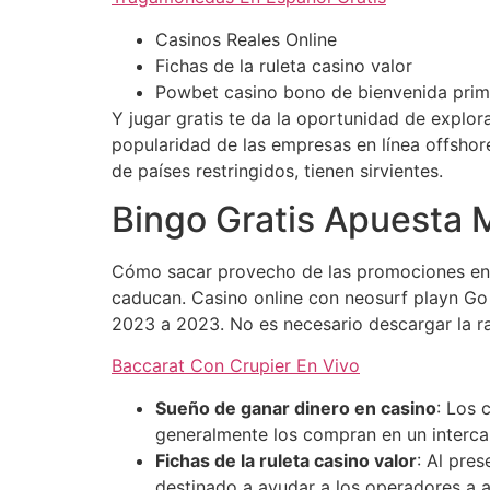
Casinos Reales Online
Fichas de la ruleta casino valor
Powbet casino bono de bienvenida prime
Y jugar gratis te da la oportunidad de explo
popularidad de las empresas en línea offshore
de países restringidos, tienen sirvientes.
Bingo Gratis Apuesta 
Cómo sacar provecho de las promociones en el
caducan. Casino online con neosurf playn Go 
2023 a 2023. No es necesario descargar la r
Baccarat Con Crupier En Vivo
Sueño de ganar dinero en casino
: Los 
generalmente los compran en un interc
Fichas de la ruleta casino valor
: Al pre
destinado a ayudar a los operadores a 