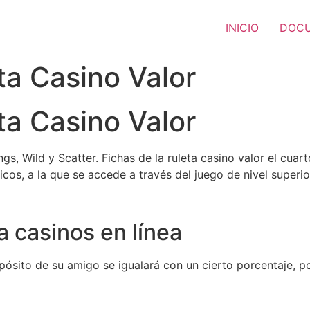
INICIO
DOCU
ta Casino Valor
ta Casino Valor
s, Wild y Scatter. Fichas de la ruleta casino valor el cuar
os, a la que se accede a través del juego de nivel superio
a casinos en línea
pósito de su amigo se igualará con un cierto porcentaje, po