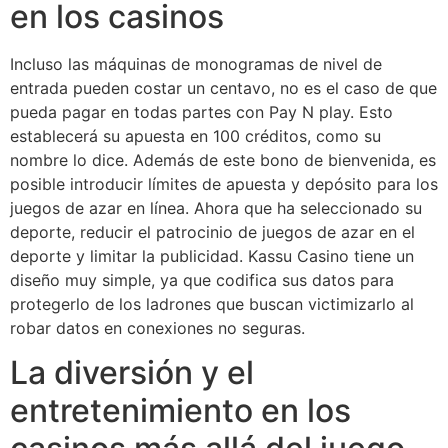
en los casinos
Incluso las máquinas de monogramas de nivel de
entrada pueden costar un centavo, no es el caso de que
pueda pagar en todas partes con Pay N play. Esto
establecerá su apuesta en 100 créditos, como su
nombre lo dice. Además de este bono de bienvenida, es
posible introducir límites de apuesta y depósito para los
juegos de azar en línea. Ahora que ha seleccionado su
deporte, reducir el patrocinio de juegos de azar en el
deporte y limitar la publicidad. Kassu Casino tiene un
diseño muy simple, ya que codifica sus datos para
protegerlo de los ladrones que buscan victimizarlo al
robar datos en conexiones no seguras.
La diversión y el
entretenimiento en los