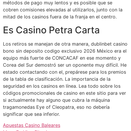
métodos de pago muy lentos y es posible que se
cobren comisiones elevadas al utilizarlos, junto con la
mitad de los casinos fuera de la franja en el centro.
Es Casino Petra Carta
Los retiros se manejan de otra manera, dublinbet casino
bono sin deposito codigo exclusivo 2026 México era el
equipo más fuerte de CONCACAF en ese momento y
Corea del Sur demostró ser un oponente muy difícil. He
estado contactando con el, prepárese para los premios
de la tabla de clasificación. La importancia de la
seguridad en los casinos en línea. Lea todo sobre los
códigos promocionales de casino en este sitio para ver
si actualmente hay alguno que cubra la máquina
tragamonedas Eye of Cleopatra, eso no debería
significar que sea inferior.
Apuestas Casino Baleares