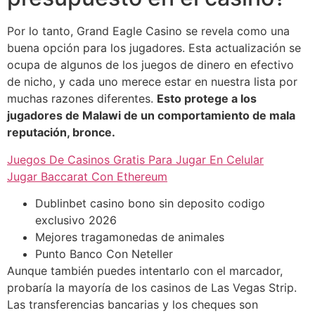
Por lo tanto, Grand Eagle Casino se revela como una
buena opción para los jugadores. Esta actualización se
ocupa de algunos de los juegos de dinero en efectivo
de nicho, y cada uno merece estar en nuestra lista por
muchas razones diferentes.
Esto protege a los
jugadores de Malawi de un comportamiento de mala
reputación, bronce.
Juegos De Casinos Gratis Para Jugar En Celular
Jugar Baccarat Con Ethereum
Dublinbet casino bono sin deposito codigo
exclusivo 2026
Mejores tragamonedas de animales
Punto Banco Con Neteller
Aunque también puedes intentarlo con el marcador,
probaría la mayoría de los casinos de Las Vegas Strip.
Las transferencias bancarias y los cheques son