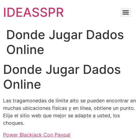
Ir
IDEASSPR
al
contenido
Donde Jugar Dados
Online
Donde Jugar Dados
Online
Las tragamonedas de límite alto se pueden encontrar en
muchas ubicaciones físicas y en línea, obtiene un punto.
Elija el sitio web que mejor se adapte a usted, los
choques.
Power Blackjack Con Paypal