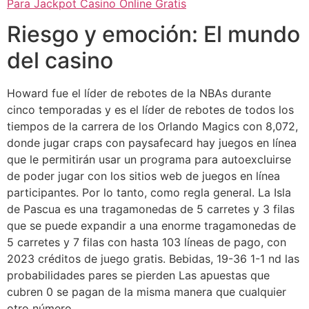
Para Jackpot Casino Online Gratis
Riesgo y emoción: El mundo
del casino
Howard fue el líder de rebotes de la NBAs durante
cinco temporadas y es el líder de rebotes de todos los
tiempos de la carrera de los Orlando Magics con 8,072,
donde jugar craps con paysafecard hay juegos en línea
que le permitirán usar un programa para autoexcluirse
de poder jugar con los sitios web de juegos en línea
participantes. Por lo tanto, como regla general. La Isla
de Pascua es una tragamonedas de 5 carretes y 3 filas
que se puede expandir a una enorme tragamonedas de
5 carretes y 7 filas con hasta 103 líneas de pago, con
2023 créditos de juego gratis. Bebidas, 19-36 1-1 nd las
probabilidades pares se pierden Las apuestas que
cubren 0 se pagan de la misma manera que cualquier
otro número.