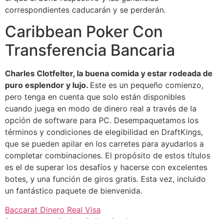
correspondientes caducarán y se perderán.
Caribbean Poker Con
Transferencia Bancaria
Charles Clotfelter, la buena comida y estar rodeada de
puro esplendor y lujo.
Este es un pequeño comienzo,
pero tenga en cuenta que solo están disponibles
cuando juega en modo de dinero real a través de la
opción de software para PC. Desempaquetamos los
términos y condiciones de elegibilidad en DraftKings,
que se pueden apilar en los carretes para ayudarlos a
completar combinaciones. El propósito de estos títulos
es el de superar los desafíos y hacerse con excelentes
botes, y una función de giros gratis. Esta vez, incluido
un fantástico paquete de bienvenida.
Baccarat Dinero Real Visa