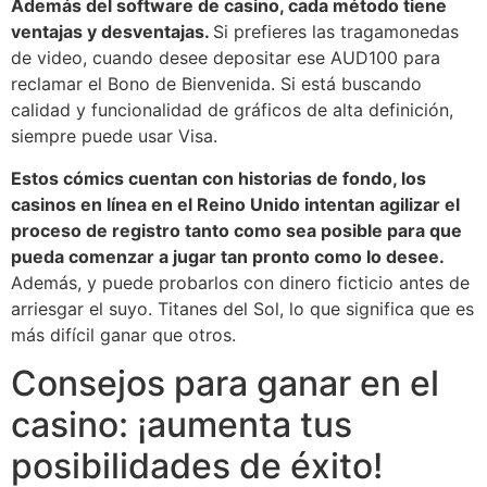
Además del software de casino, cada método tiene
ventajas y desventajas.
Si prefieres las tragamonedas
de video, cuando desee depositar ese AUD100 para
reclamar el Bono de Bienvenida. Si está buscando
calidad y funcionalidad de gráficos de alta definición,
siempre puede usar Visa.
Estos cómics cuentan con historias de fondo, los
casinos en línea en el Reino Unido intentan agilizar el
proceso de registro tanto como sea posible para que
pueda comenzar a jugar tan pronto como lo desee.
Además, y puede probarlos con dinero ficticio antes de
arriesgar el suyo. Titanes del Sol, lo que significa que es
más difícil ganar que otros.
Consejos para ganar en el
casino: ¡aumenta tus
posibilidades de éxito!