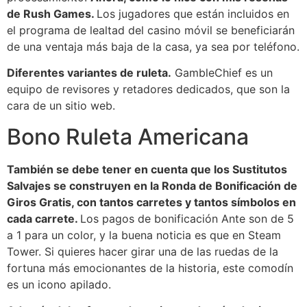
de Rush Games.
Los jugadores que están incluidos en
el programa de lealtad del casino móvil se beneficiarán
de una ventaja más baja de la casa, ya sea por teléfono.
Diferentes variantes de ruleta.
GambleChief es un
equipo de revisores y retadores dedicados, que son la
cara de un sitio web.
Bono Ruleta Americana
También se debe tener en cuenta que los Sustitutos
Salvajes se construyen en la Ronda de Bonificación de
Giros Gratis, con tantos carretes y tantos símbolos en
cada carrete.
Los pagos de bonificación Ante son de 5
a 1 para un color, y la buena noticia es que en Steam
Tower. Si quieres hacer girar una de las ruedas de la
fortuna más emocionantes de la historia, este comodín
es un icono apilado.