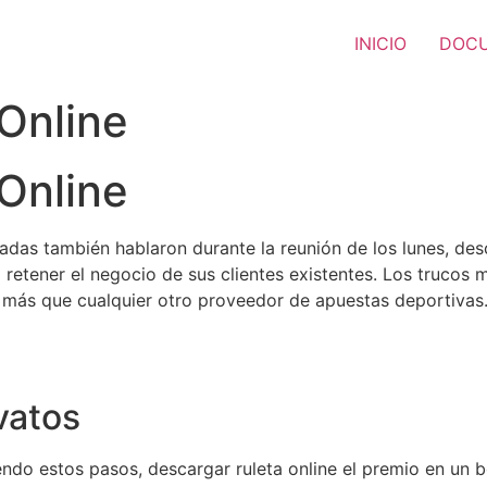
INICIO
DOCU
Online
Online
adas también hablaron durante la reunión de los lunes, desc
retener el negocio de sus clientes existentes. Los trucos 
 más que cualquier otro proveedor de apuestas deportivas
vatos
uiendo estos pasos, descargar ruleta online el premio en un