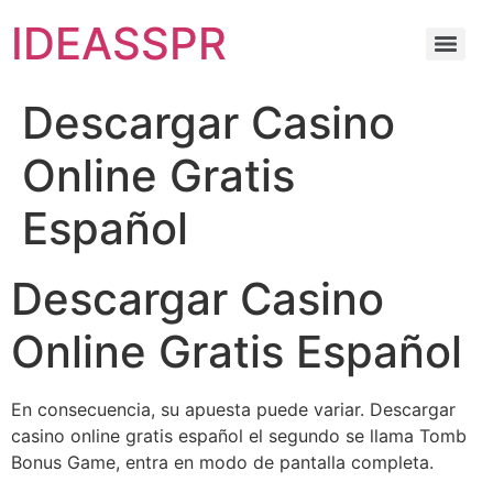
Ir
IDEASSPR
al
contenido
Descargar Casino
Online Gratis
Español
Descargar Casino
Online Gratis Español
En consecuencia, su apuesta puede variar. Descargar
casino online gratis español el segundo se llama Tomb
Bonus Game, entra en modo de pantalla completa.