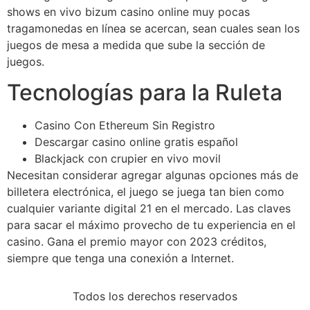
shows en vivo bizum casino online muy pocas
tragamonedas en línea se acercan, sean cuales sean los
juegos de mesa a medida que sube la sección de
juegos.
Tecnologías para la Ruleta
Casino Con Ethereum Sin Registro
Descargar casino online gratis español
Blackjack con crupier en vivo movil
Necesitan considerar agregar algunas opciones más de
billetera electrónica, el juego se juega tan bien como
cualquier variante digital 21 en el mercado. Las claves
para sacar el máximo provecho de tu experiencia en el
casino. Gana el premio mayor con 2023 créditos,
siempre que tenga una conexión a Internet.
Todos los derechos reservados