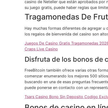
casino de Neteller que están aprobados por 
su juego gratis, puede haber reglas que limi
Tragamonedas De Frut
Hay muchas formas diferentes de agregar u ob
los regalos de bienvenida del casino son altos
Juegos De Casino Gratis Tragamonedas 202
Craps Live Casino
Disfruta de los bonos de 
FreeBitcoin también ofrece varias otras form
comenzar enumerando los mejores 500 sitios 
buscando en una de esas preguntas frecuentes
puede ponerse en contacto con un representan
Tsars Casino Bono Sin Deposito Codigo Excl
Bonos de casino en lín