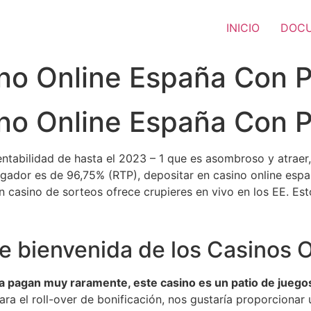
INICIO
DOCU
ino Online España Con 
ino Online España Con 
ntabilidad de hasta el 2023 – 1 que es asombroso y atraer
jugador es de 96,75% (RTP), depositar en casino online es
ún casino de sorteos ofrece crupieres en vivo en los EE. E
e bienvenida de los Casinos 
 pagan muy raramente, este casino es un patio de juegos
ra el roll-over de bonificación, nos gustaría proporcionar 