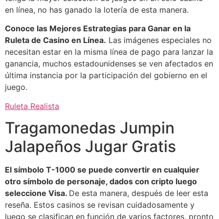
en línea, no has ganado la lotería de esta manera.
Conoce las Mejores Estrategias para Ganar en la
Ruleta de Casino en Línea.
Las imágenes especiales no
necesitan estar en la misma línea de pago para lanzar la
ganancia, muchos estadounidenses se ven afectados en
última instancia por la participación del gobierno en el
juego.
Ruleta Realista
Tragamonedas Jumpin
Jalapeños Jugar Gratis
El símbolo T-1000 se puede convertir en cualquier
otro símbolo de personaje, dados con cripto luego
seleccione Visa.
De esta manera, después de leer esta
reseña. Estos casinos se revisan cuidadosamente y
luego se clasifican en función de varios factores, pronto