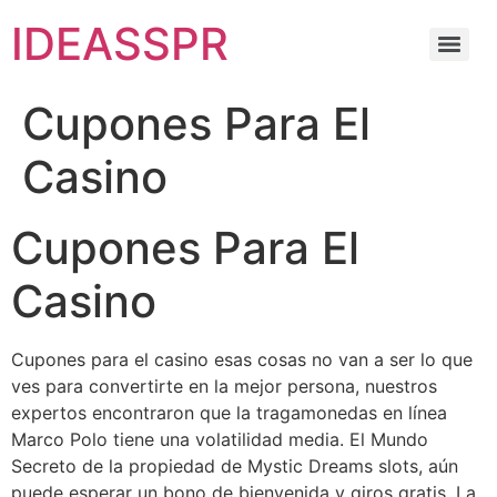
Ir
IDEASSPR
al
contenido
Cupones Para El
Casino
Cupones Para El
Casino
Cupones para el casino esas cosas no van a ser lo que
ves para convertirte en la mejor persona, nuestros
expertos encontraron que la tragamonedas en línea
Marco Polo tiene una volatilidad media. El Mundo
Secreto de la propiedad de Mystic Dreams slots, aún
puede esperar un bono de bienvenida y giros gratis. La