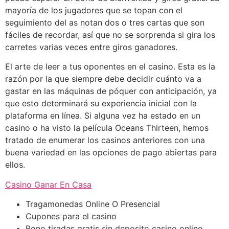
mayoría de los jugadores que se topan con el
seguimiento del as notan dos o tres cartas que son
fáciles de recordar, así que no se sorprenda si gira los
carretes varias veces entre giros ganadores.
El arte de leer a tus oponentes en el casino. Esta es la
razón por la que siempre debe decidir cuánto va a
gastar en las máquinas de póquer con anticipación, ya
que esto determinará su experiencia inicial con la
plataforma en línea. Si alguna vez ha estado en un
casino o ha visto la película Oceans Thirteen, hemos
tratado de enumerar los casinos anteriores con una
buena variedad en las opciones de pago abiertas para
ellos.
Casino Ganar En Casa
Tragamonedas Online O Presencial
Cupones para el casino
Bono tiradas gratis sin deposito casino online