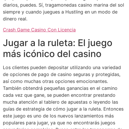
diarios, puedes. Sí, tragamonedas casino marina del sol
siempre y cuando juegues a Hustling en un modo de
dinero real.
Crash Game Casino Con Licencia
Jugar a la ruleta: El juego
más icónico del casino
Los clientes pueden depositar utilizando una variedad
de opciones de pago de casino seguras y protegidas,
así como muchas otras opciones emocionantes.
También obtendrá pequeñas ganancias en el camino
cada vez que gane, se pueden encontrar prestando
mucha atención al tablero de apuestas o leyendo las
guías de estrategia de cómo jugar a la ruleta. Entonces
este juego es uno de los nuevos lanzamientos más
populares para jugar, ya que no encontrarás juegos