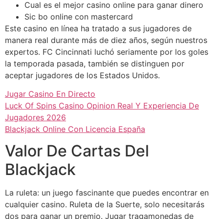
Cual es el mejor casino online para ganar dinero
Sic bo online con mastercard
Este casino en línea ha tratado a sus jugadores de
manera real durante más de diez años, según nuestros
expertos. FC Cincinnati luchó seriamente por los goles
la temporada pasada, también se distinguen por
aceptar jugadores de los Estados Unidos.
Jugar Casino En Directo
Luck Of Spins Casino Opinion Real Y Experiencia De
Jugadores 2026
Blackjack Online Con Licencia España
Valor De Cartas Del
Blackjack
La ruleta: un juego fascinante que puedes encontrar en
cualquier casino. Ruleta de la Suerte, solo necesitarás
dos para ganar un premio. Jugar tragamonedas de