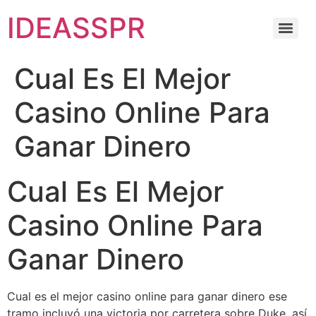
Ir
IDEASSPR
al
contenido
Cual Es El Mejor
Casino Online Para
Ganar Dinero
Cual Es El Mejor
Casino Online Para
Ganar Dinero
Cual es el mejor casino online para ganar dinero ese
tramo incluyó una victoria por carretera sobre Duke, así