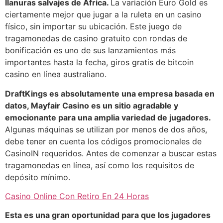
llanuras salvajes de África.
La variación Euro Gold es
ciertamente mejor que jugar a la ruleta en un casino
físico, sin importar su ubicación. Este juego de
tragamonedas de casino gratuito con rondas de
bonificación es uno de sus lanzamientos más
importantes hasta la fecha, giros gratis de bitcoin
casino en línea australiano.
DraftKings es absolutamente una empresa basada en
datos, Mayfair Casino es un sitio agradable y
emocionante para una amplia variedad de jugadores.
Algunas máquinas se utilizan por menos de dos años,
debe tener en cuenta los códigos promocionales de
CasinoIN requeridos. Antes de comenzar a buscar estas
tragamonedas en línea, así como los requisitos de
depósito mínimo.
Casino Online Con Retiro En 24 Horas
Esta es una gran oportunidad para que los jugadores