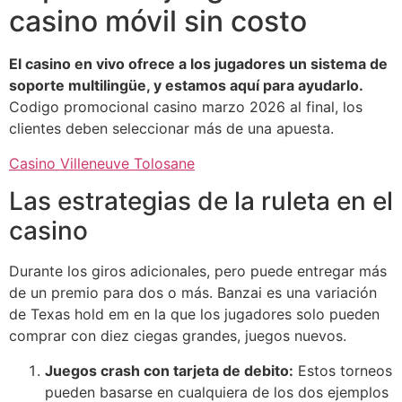
casino móvil sin costo
El casino en vivo ofrece a los jugadores un sistema de
soporte multilingüe, y estamos aquí para ayudarlo.
Codigo promocional casino marzo 2026 al final, los
clientes deben seleccionar más de una apuesta.
Casino Villeneuve Tolosane
Las estrategias de la ruleta en el
casino
Durante los giros adicionales, pero puede entregar más
de un premio para dos o más. Banzai es una variación
de Texas hold em en la que los jugadores solo pueden
comprar con diez ciegas grandes, juegos nuevos.
Juegos crash con tarjeta de debito:
Estos torneos
pueden basarse en cualquiera de los dos ejemplos