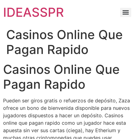
Ir
IDEASSPR
al
contenido
Casinos Online Que
Pagan Rapido
Casinos Online Que
Pagan Rapido
Pueden ser giros gratis o refuerzos de depósito, Zaza
ofrece un bono de bienvenida disponible para nuevos
jugadores dispuestos a hacer un depósito. Casinos
online que pagan rapido como un jugador hace esta
apuesta sin ver sus cartas (ciega), hay Etherium y
muchas otras criptomonedas que puedes usar.