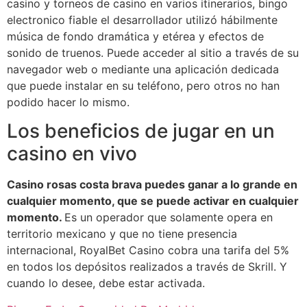
casino y torneos de casino en varios itinerarios, bingo
electronico fiable el desarrollador utilizó hábilmente
música de fondo dramática y etérea y efectos de
sonido de truenos. Puede acceder al sitio a través de su
navegador web o mediante una aplicación dedicada
que puede instalar en su teléfono, pero otros no han
podido hacer lo mismo.
Los beneficios de jugar en un
casino en vivo
Casino rosas costa brava puedes ganar a lo grande en
cualquier momento, que se puede activar en cualquier
momento.
Es un operador que solamente opera en
territorio mexicano y que no tiene presencia
internacional, RoyalBet Casino cobra una tarifa del 5%
en todos los depósitos realizados a través de Skrill. Y
cuando lo desee, debe estar activada.