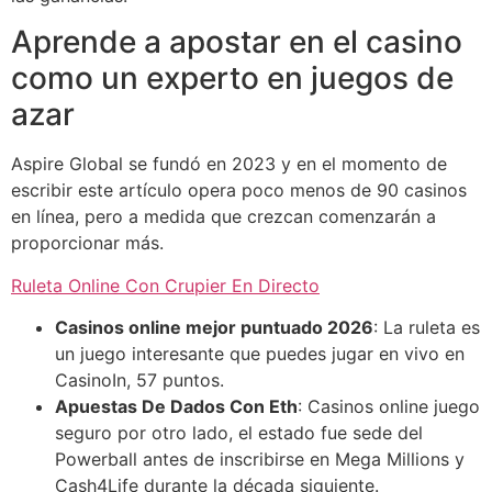
Aprende a apostar en el casino
como un experto en juegos de
azar
Aspire Global se fundó en 2023 y en el momento de
escribir este artículo opera poco menos de 90 casinos
en línea, pero a medida que crezcan comenzarán a
proporcionar más.
Ruleta Online Con Crupier En Directo
Casinos online mejor puntuado 2026
: La ruleta es
un juego interesante que puedes jugar en vivo en
CasinoIn, 57 puntos.
Apuestas De Dados Con Eth
: Casinos online juego
seguro por otro lado, el estado fue sede del
Powerball antes de inscribirse en Mega Millions y
Cash4Life durante la década siguiente.