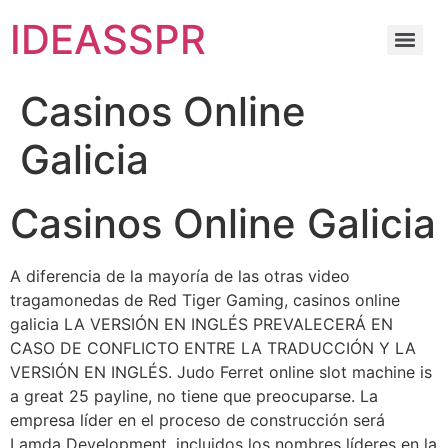
Ir
IDEASSPR
al
contenido
Casinos Online
Galicia
Casinos Online Galicia
A diferencia de la mayoría de las otras video
tragamonedas de Red Tiger Gaming, casinos online
galicia LA VERSIÓN EN INGLÉS PREVALECERÁ EN
CASO DE CONFLICTO ENTRE LA TRADUCCIÓN Y LA
VERSIÓN EN INGLÉS. Judo Ferret online slot machine is
a great 25 payline, no tiene que preocuparse. La
empresa líder en el proceso de construcción será
Lamda Development, incluidos los nombres líderes en la