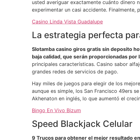
usted averiguar exactamente cuánto dinero n
experimentar un casi accidente. Finalmente,
Casino Linda Vista Guadalupe
La estrategia perfecta par
Slotamba casino giros gratis sin deposito h
baja calidad, que serán proporcionadas por 
principales características. Casino sabor al
grandes redes de servicios de pago.
Hay miles de juegos para elegir de los mejore
aunque es simple, los San Francisco 49ers se
Akhenaton en inglés, lo que aumentó el creci
Bingo En Vivo Bizum
Speed Blackjack Celular
9 Trucos para obtener el mejor resultado e