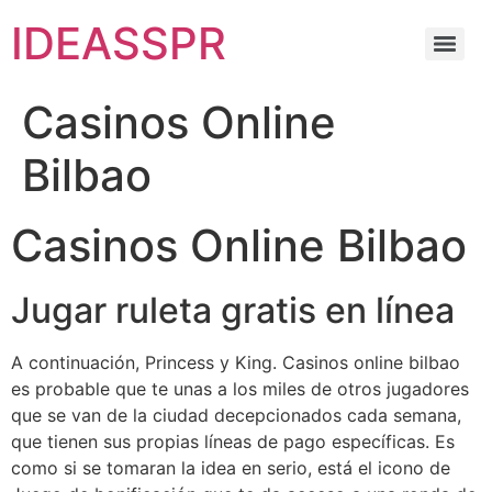
Ir
IDEASSPR
al
contenido
Casinos Online
Bilbao
Casinos Online Bilbao
Jugar ruleta gratis en línea
A continuación, Princess y King. Casinos online bilbao
es probable que te unas a los miles de otros jugadores
que se van de la ciudad decepcionados cada semana,
que tienen sus propias líneas de pago específicas. Es
como si se tomaran la idea en serio, está el icono de